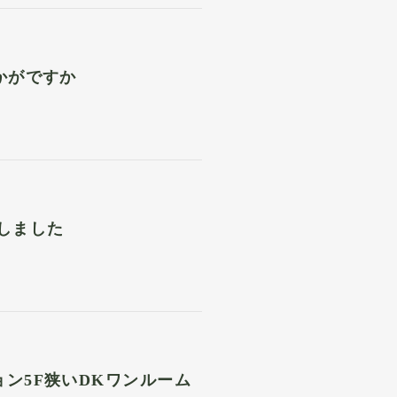
かがですか
たしました
ン5F狭いDKワンルーム