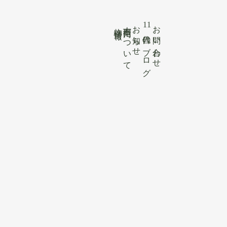
吉
吉右衛門について
お知らせ
11
お問い合わせ
物件情報
11
右
お
代目のブログ
代
物
衛
お
問
目
件
門
知
い
の
情
に
ら
合
ブ
報
つ
せ
わ
ロ
い
せ
グ
て