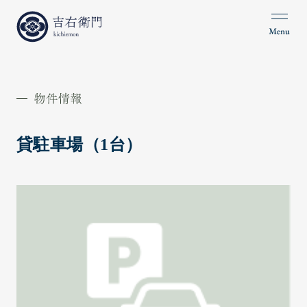
情報
について
貸駐車場（1台）
らせ
11
のブログ